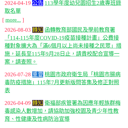
2024-04-19
公告
113學年度幼兒園招生2歲專班錄
取名單
[
more...
]
2026-08-03
轉知
函轉教育部國民及學前教育署
「114-115年度COVID-19疫苗接種計畫」公費接
種對象擴大為「滿6個月以上尚未接種之民眾」措
施，延長至115年9月28日止，請貴校配合宣導一
案，請查照。
2026-07-28
重要
桃園市政府衛生局「桃園市腸病
毒防疫措施」115年7月更新版問答集及修正對照
表
2026-04-09
轉知
衛福部疾管署為因應年輕族群梅
毒感染人數增加，請協助加強校園及青少年性教
育、性健康及性病防治宣導