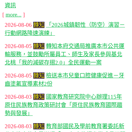
資訊
[
more...
]
2026-08-06
轉知
「2026城鎮韌性（防空）演習－
行動網路降速演練」
2026-08-05
轉知
轉知本府交通局推廣本市公共運
輸服務，並鼓勵所屬員工、師生及家長參與基北
北桃「我的減碳存摺2.0」全民運動一案
2026-08-05
轉知
檢送本市兒童口腔健康促進－牙
齒塗氟宣導素材2份
2026-08-03
轉知
國家教育研究院中心辦理115年
原住民族教育政策研討會「原住民族教育國際趨
勢與發展」
2026-08-03
轉知
教育部國民及學前教育署委託新