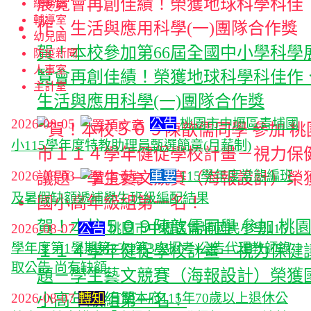
總務處
輔導室
幼兒園
賀！本校參加第66屆全國中小學科學
防疫新聞
人事室
覽會再創佳績！榮獲地球科學科佳作
主計室
生活與應用科學(一)團隊合作獎
2026-08-05
公告
桃園市中壢區青埔國
小115學年度特教助理員甄選簡章(月薪制)
2026-08-03
重要
115學年度常態編班
及暑假缺額遞補學生班級編配結果
賀！本校５０９陳歆儒同學 參加 桃
2026-08-07
公告
桃園市中壢區青埔國民小學115
學年度第1學期第3次(第3次招考)公告代理教師錄
１１４學年健促學校計畫－視力保健
取公告 尚有缺額
題－學生藝文競賽（海報設計）榮獲
2026-08-07
轉知
有關本府115年70歲以上退休公
小高年級組第一名！