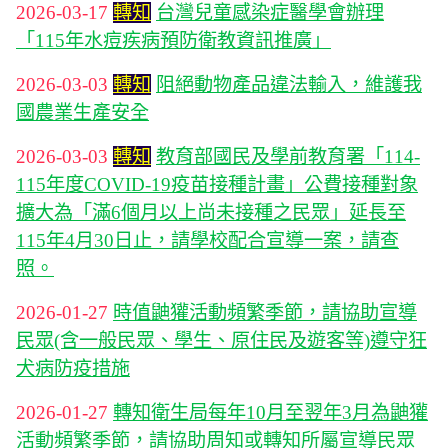
2026-03-17
轉知
台灣兒童感染症醫學會辦理
「115年水痘疾病預防衛教資訊推廣」
2026-03-03
轉知
阻絕動物產品違法輸入，維護我
國農業生產安全
2026-03-03
轉知
教育部國民及學前教育署「114-
115年度COVID-19疫苗接種計畫」公費接種對象
擴大為「滿6個月以上尚未接種之民眾」延長至
115年4月30日止，請學校配合宣導一案，請查
照。
2026-01-27
時值鼬獾活動頻繁季節，請協助宣導
民眾(含一般民眾、學生、原住民及遊客等)遵守狂
犬病防疫措施
2026-01-27
轉知衛生局每年10月至翌年3月為鼬獾
活動頻繁季節，請協助周知或轉知所屬宣導民眾