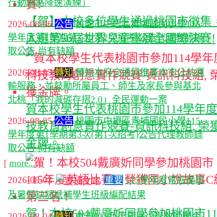
行動網路降速演練」
【賀】本校多位學生通過桃園市徵集
2026-08-06
公告
桃園市中壢區青埔國民小學115
入選第56屆世界兒童畫展全國總決賽!
學年度第1學期第3次(第2次招考)公告代理教師錄
取公告 尚有缺額
2026-08-05
轉知
轉知本府交通局推廣本市公共運
輸服務，並鼓勵所屬員工、師生及家長參與基北
北桃「我的減碳存摺2.0」全民運動一案
賀本校學生代表桃園市參加114學年
2026-08-05
公告
桃園市中壢區青埔國民小學115
技教育創意實作競賽-資訊科技組, 榮
學年度第1學期第3次(第1次招考)公告代理教師錄
金牌。
取公告 尚有缺額
[
more...
]
2026-08-03
重要
115學年度常態編班
及暑假缺額遞補學生班級編配結果
賀！本校504戴廣妡同學參加桃園市11
2026-08-04
轉知
本市115年度國民小學教師聯合