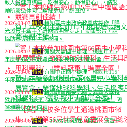
教人員健康講座「吃得安心，動得舒心」，請鼓
勵所屬退休同仁踴躍參加，請查照。
2026-08-07
轉知
轉知臺中市政府政風處製作「陽
賀！本校師生參加115年度中壢區語
光城市手牽手，綠能透明齊步走」動畫影片，請
賽再創佳績！
協助宣導運用，請查照。
2026-08-07
轉知
有關大崙國中辦理「桃園市115
年度加強各校教職員及家長特教知能研習」一案
2026-08-06
轉知
有關中正國小辦理「桃園市115
賀！本校參加桃園市第66屆中小學科
年度加強各校教職員及家長特教知能研習」一案
展覽會，榮獲地球科學科、生活與應
2026-08-06
轉知
轉知教育部委託國立嘉義大學特
科學科(一)雙料冠軍！進軍全國！
殊教育中心辦理「2026 TSSE國際學術研討會－國
際視野與在地回應
2026-08-06
轉知
「2026城鎮韌性（防空）演習－