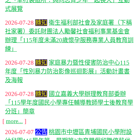
之「幸符製造所：與同志青少年一起長大」互動
式展覽
2026-07-28
轉知
衛生福利部社會及家庭署（下稱
社家署）委託財團法人勵馨社會福利事業基金會
辦理「115年度未滿20歲懷孕服務專業人員教育訓
練」
2026-07-28
轉知
家庭暴力暨性侵害防治中心115
年度「性別暴力防治影像巡迴影展」活動計畫書
及海報
2026-07-28
轉知
國立嘉義大學辦理教育部委辦
「115學年度國民小學專任輔導教師學士後教育學
分班」簡章
[
more...
]
2026-07-07
公告
桃園市中壢區青埔國民小學附設