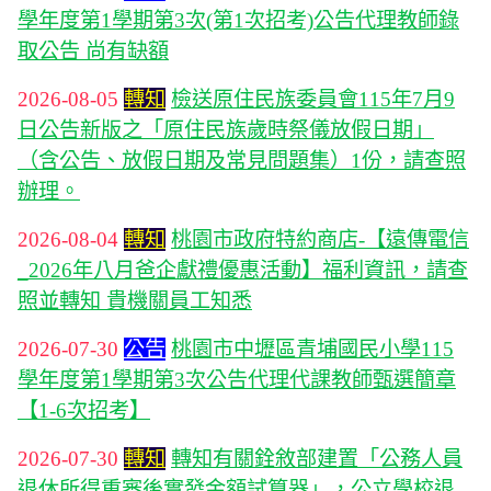
學年度第1學期第3次(第1次招考)公告代理教師錄
取公告 尚有缺額
2026-08-05
轉知
檢送原住民族委員會115年7月9
日公告新版之「原住民族歲時祭儀放假日期」
（含公告、放假日期及常見問題集）1份，請查照
辦理。
2026-08-04
轉知
桃園市政府特約商店-【遠傳電信
_2026年八月爸企獻禮優惠活動】福利資訊，請查
照並轉知 貴機關員工知悉
2026-07-30
公告
桃園市中壢區青埔國民小學115
學年度第1學期第3次公告代理代課教師甄選簡章
【1-6次招考】
2026-07-30
轉知
轉知有關銓敘部建置「公務人員
退休所得重審後實發金額試算器」，公立學校退