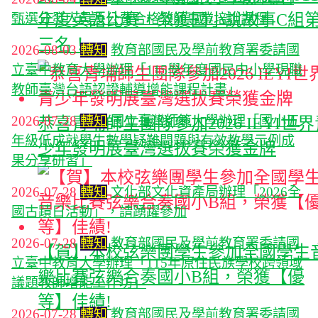
年度英語比賽，榮獲國小說故事C組
甄選分發人員及公費合格教師專業培訓課程
三名！
2026-08-03
轉知
教育部國民及學前教育署委請國
立臺中教育大學辦理「115學年度國民中小學現職
教師臺灣台語認證輔導增能課程計畫」
2026-07-28
轉知
國立臺灣師範大學辦理「國小五
恭喜青埔師生團隊參加2026 IEYI世
年級低成就學生數學疑難問題與有效教學示例成
少年發明展臺灣選拔賽榮獲金牌
果分享研習」
2026-07-28
轉知
文化部文化資產局辦理「2026全
國古蹟日活動」，請踴躍參加
2026-07-28
轉知
教育部國民及學前教育署委請國
【賀】本校弦樂團學生參加全國學生
立臺中教育大學辦理「115年原住民族學校跨領域
樂比賽弦樂合奏國小B組，榮獲【優
議題教師增能工作坊」
等】佳績!
2026-07-28
轉知
教育部國民及學前教育署委請國