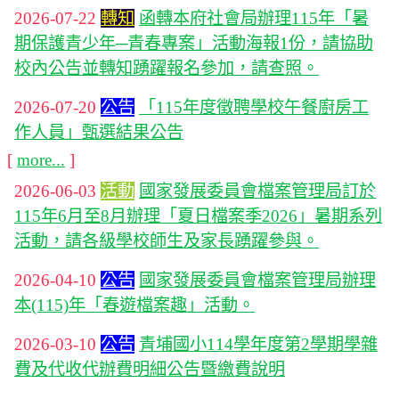
2026-07-22
轉知
函轉本府社會局辦理115年「暑
期保護青少年─青春專案」活動海報1份，請協助
校內公告並轉知踴躍報名參加，請查照。
2026-07-20
公告
「115年度徵聘學校午餐廚房工
作人員」甄選結果公告
[
more...
]
2026-06-03
活動
國家發展委員會檔案管理局訂於
115年6月至8月辦理「夏日檔案季2026」暑期系列
活動，請各級學校師生及家長踴躍參與。
2026-04-10
公告
國家發展委員會檔案管理局辦理
本(115)年「春遊檔案趣」活動。
2026-03-10
公告
青埔國小114學年度第2學期學雜
費及代收代辦費明細公告暨繳費說明