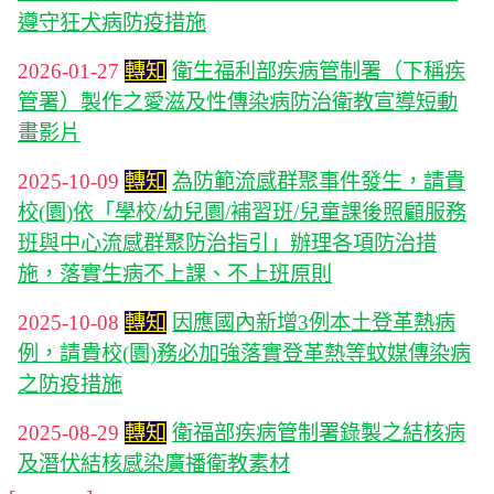
遵守狂犬病防疫措施
2026-01-27
轉知
衛生福利部疾病管制署（下稱疾
管署）製作之愛滋及性傳染病防治衛教宣導短動
畫影片
2025-10-09
轉知
為防範流感群聚事件發生，請貴
校(園)依「學校/幼兒園/補習班/兒童課後照顧服務
班與中心流感群聚防治指引」辦理各項防治措
施，落實生病不上課、不上班原則
2025-10-08
轉知
因應國內新增3例本土登革熱病
例，請貴校(園)務必加強落實登革熱等蚊媒傳染病
之防疫措施
2025-08-29
轉知
衛福部疾病管制署錄製之結核病
及潛伏結核感染廣播衛教素材