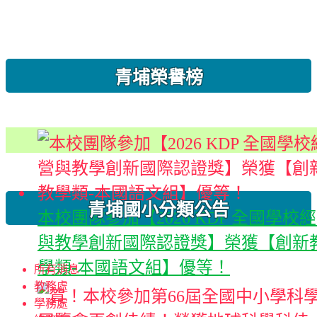
:::
青埔榮譽榜
青埔國小分類公告
本校團隊參加【2026 KDP 全國學校
與教學創新國際認證獎】榮獲【創新
學類-本國語文組】優等！
所有消息
教務處
學務處