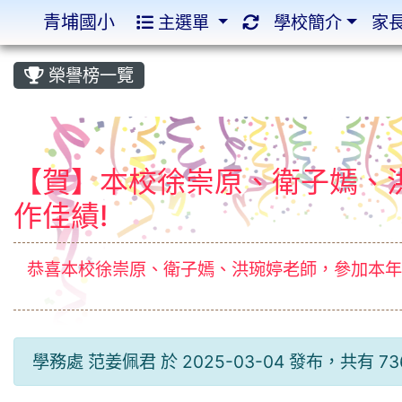
青埔國小
主選單
學校簡介
家
:::
:::
榮譽榜一覽
【賀】本校徐崇原、衛子嫣、洪
作佳績!
恭喜本校徐崇原、衛子嫣、洪琬婷老師，參加本年
學務處 范姜佩君 於 2025-03-04 發布，共有 7