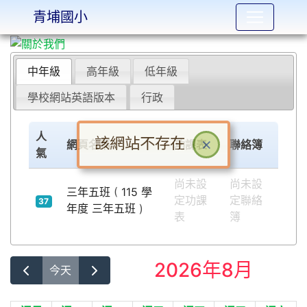
青埔國小
Over View
:::
中年級
高年級
低年級
學校網站英語版本
行政
人
該網站不存在
×
網頁名稱
功課表
聯絡簿
氣
尚未設
尚未設
三年五班
(
115 學
定功課
定聯絡
37
年度 三年五班
)
表
簿
2026年8月
今天