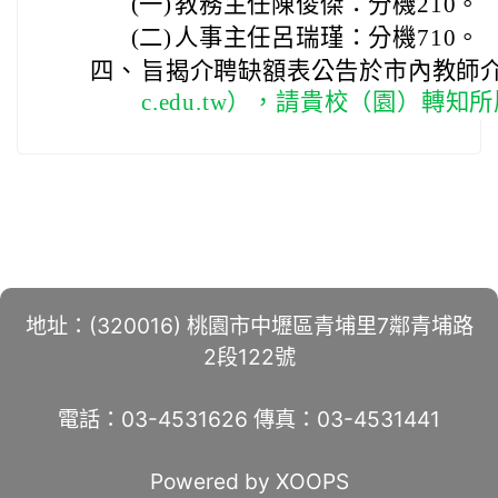
(一)
教務主任陳俊傑：分機210。
(二)
人事主任呂瑞瑾：分機710。
四、
旨揭介聘缺額表公告於市內教師
c.edu.tw），請貴校（園）轉
地址：(320016) 桃園市中壢區青埔里7鄰青埔路
2段122號
電話：03-4531626 傳真：03-4531441
Powered by XOOPS