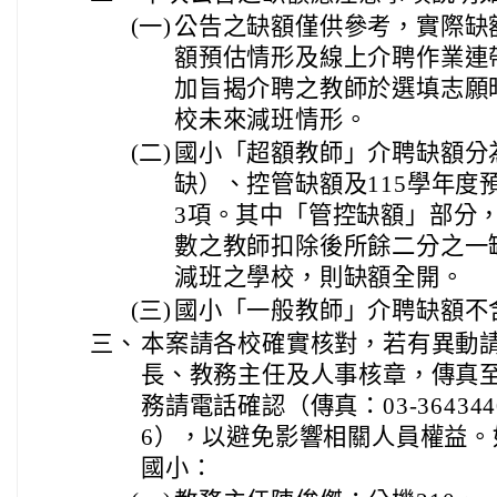
(一)
公告之缺額僅供參考，實際缺
額預估情形及線上介聘作業連
加旨揭介聘之教師於選填志願
校未來減班情形。
(二)
國小「超額教師」介聘缺額分
缺）、控管缺額及115學年度
3項。其中「管控缺額」部分，
數之教師扣除後所餘二分之一缺
減班之學校，則缺額全開。
(三)
國小「一般教師」介聘缺額不
三、
本案請各校確實核對，若有異動
長、教務主任及人事核章，傳真
務請電話確認（傳真：03-364344
6），以避免影響相關人員權益
國小：