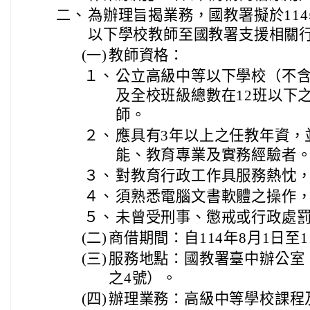
二、
為辦理旨揭業務，國教署擬於11
以下學校教師至國教署支援相關
(一)
教師資格：
１、
公立高級中等以下學校（不
及全校班級總數在12班以下
師。
２、
應具有3年以上之任教年資，
能、教育專業及實務經驗者
３、
對教育行政工作具服務熱忱
４、
須熟悉電腦文書軟體之操作
５、
未曾受刑事、懲戒或行政處
(二)
商借期間：自114年8月1日至1
(三)
服務地點：國教署臺中辦公室（
之4號）。
(四)
辦理業務：高級中等學校課程