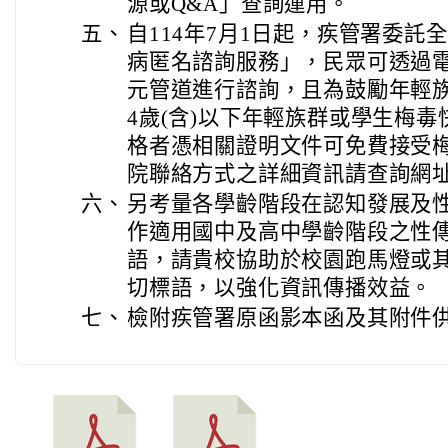
源或Q&A」查詢運用。
五、
自114年7月1日起，疾管署委託
病匿名諮詢服務」，民眾可透過電話、
元管道進行諮詢，且為鼓勵年輕
4歲(含)以下年輕族群或學生梅
格者憑相關證明文件可免費接受
院聯絡方式之詳細資訊請查詢網
六、
另考量各學齡階段在認知發展及
作適用國中及高中學齡階段之性
語，請貴校協助於校園跑馬燈或
切標語，以強化資訊傳播效益。
七、
檢附疾管署原函影本函及其附件