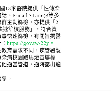
全國13家醫院提供「性傳染
E-mail、Line@等多
族群主動篩檢，亦提供「2
毒快速篩檢服務」，符合資
梅毒快速篩檢，有關旨揭醫
址：
https://gov.tw/22y。
性教育需求不同，疾管署製
傳染病校園跑馬燈宣導標
其他適當管道，適時露出適
供參。