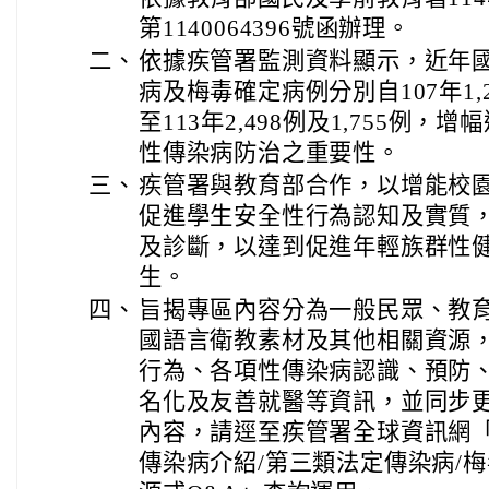
第1140064396號函辦理。
二、
依據疾管署監測資料顯示，近年國
病及梅毒確定病例分別自107年1,2
至113年2,498例及1,755例，
性傳染病防治之重要性。
三、
疾管署與教育部合作，以增能校
促進學生安全性行為認知及實質
及診斷，以達到促進年輕族群性
生。
四、
旨揭專區內容分為一般民眾、教
國語言衛教素材及其他相關資源
行為、各項性傳染病認識、預防
名化及友善就醫等資訊，並同步更
內容，請逕至疾管署全球資訊網「
傳染病介紹/第三類法定傳染病/