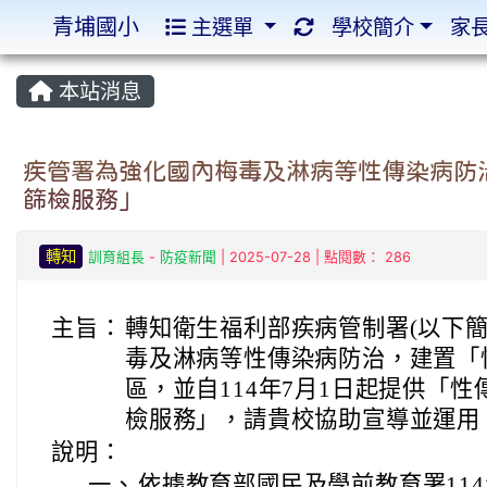
青埔國小
主選單
學校簡介
家
:::
:::
本站消息
疾管署為強化國內梅毒及淋病等性傳染病防治
篩檢服務」
轉知
訓育組長
-
防疫新聞
| 2025-07-28 | 點閱數： 286
主旨：
轉知衛生福利部疾病管制署(以下簡
毒及淋病等性傳染病防治，建置「
區，並自114年7月1日起提供「
檢服務」，請貴校協助宣導並運用
說明：
一、
依據教育部國民及學前教育署114