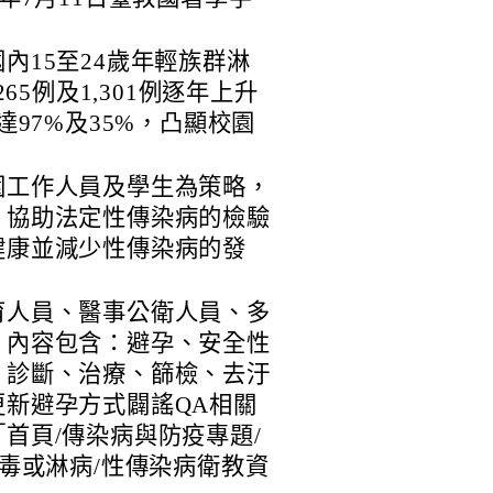
內15至24歲年輕族群淋
65例及1,301例逐年上升
增幅達97%及35%，凸顯校園
園工作人員及學生為策略，
，協助法定性傳染病的檢驗
健康並減少性傳染病的發
育人員、醫事公衛人員、多
，內容包含：避孕、安全性
、診斷、治療、篩檢、去汙
新避孕方式闢謠QA相關
首頁/傳染病與防疫專題/
梅毒或淋病/性傳染病衛教資