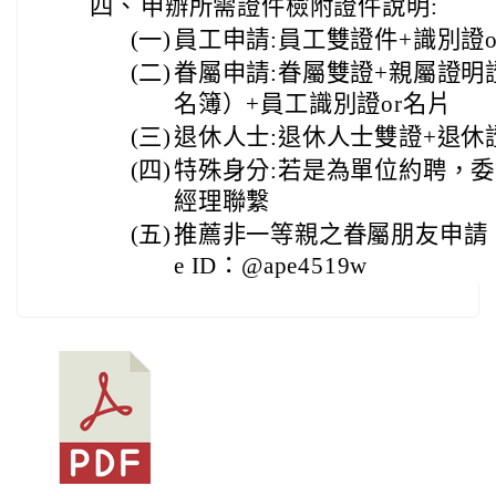
四、
申辦所需證件檢附證件說明:
(一)
員工申請:員工雙證件+識別證o
(二)
眷屬申請:眷屬雙證+親屬證
名簿）+員工識別證or名片
(三)
退休人士:退休人士雙證+退休
(四)
特殊身分:若是為單位約聘，
經理聯繫
(五)
推薦非一等親之眷屬朋友申請，
e ID：@ape4519w