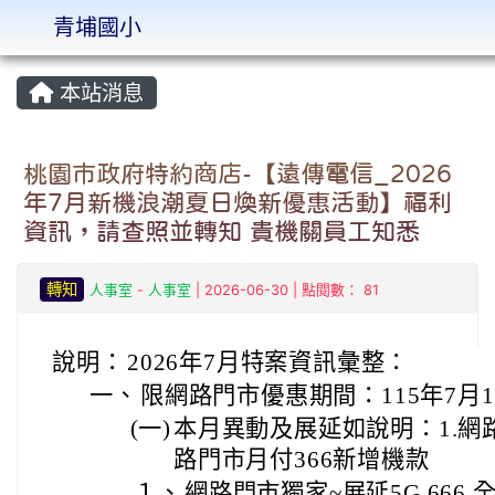
青埔國小
:::
本站消息
桃園市政府特約商店-【遠傳電信_2026
年7月新機浪潮夏日煥新優惠活動】福利
資訊，請查照並轉知 貴機關員工知悉
轉知
人事室
-
人事室
| 2026-06-30 | 點閱數： 81
說明：
2026年7月特案資訊彙整：
一、
限網路門市優惠期間：115年7月1
(一)
本月異動及展延如說明：1.網
路門市月付366新增機款
１、
網路門市獨家~展延5G 666