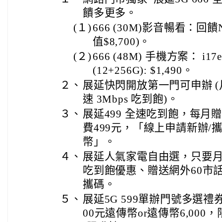
饋多更多。
(１)
666 (30M)影音暢看：回饋Ne
值$8,700)。
(２)
666 (48M) 手機方案： i17e 
(12+256G): $1,490。
２、
展延快閃開放第一門可申辦 (月付
速 3Mbps 吃到飽)。
３、
展延499 全速吃到飽，每月贈
費499元，「線上申請新辦/攜
幣」。
４、
展延人氣家電自由選，只要月付
吃到飽優惠、贈送網外60市話
攜碼。
５、
展延5G 599單辦門號多選禮券_
00元遠傳幣or遠傳幣6,000