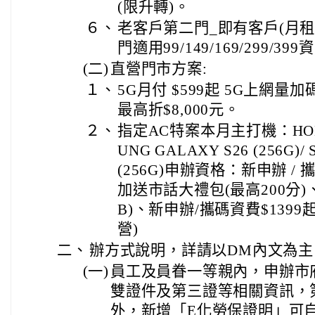
(限升轉)。
６、
老客戶第二門_即有客戶(月
門適用99/149/169/299/3
(二)
直營門市方案:
１、
5G月付 $599起 5G上網量加
最高折$8,000元。
２、
指定AC特案本月主打機：HONOR 
UNG GALAXY S26 (256G)/
(256G)申辦資格：新申辦 / 
加送市話大禮包(最高200分)
B)、新申辦/攜碼資費$1399起
營)
二、
辦方式說明，詳請以DM內文為主
(一)
員工及員眷一等親內，申辦市
雙證件及第三證等相關資訊，
外，新增「E化勞保證明」可