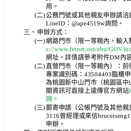
用。
(二)
公務門號或其他親友申辦請洽詢0
LineID：@ape4519w詢問。
三、
申辦方式：
(一)
網路門市（限一等親內，輸入驗
s://www.fetnet.net/ebu/GOV.ht
網址，詳情請參考附件DM內
(二)
直營門市（限一等親內）：前
專案識別碼：43504403臨
為桃園新中山門市（桃園區中山
關資訊可直接上遠傳官方網站
詢。
(三)
郵寄申請（公帳門號及其他親友
3116曾經理或來信brucetseng1@
申辦。