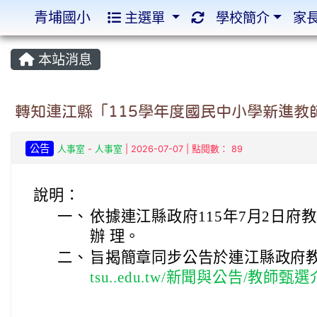
青埔國小
主選單
學校簡介
家
:::
:::
本站消息
轉知連江縣「115學年度國民中小學新進教
公告
人事室
-
人事室
| 2026-07-07 | 點閱數： 89
說明：
一、
依據連江縣政府115年7月2日府教學
辦 理。
二、
旨揭簡章同步公告於連江縣政府教
tsu..edu.tw/新聞與公告/教