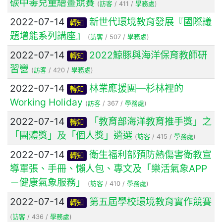
碳中毒兒童繪畫競賽
(
訪客
/ 411 /
學務處
)
2022-07-14
新世代環境教育發展『國際議
轉知
題增能系列講座』
(
訪客
/ 507 /
學務處
)
2022-07-14
2022鯨豚與海洋保育教師研
轉知
習營
(
訪客
/ 420 /
學務處
)
2022-07-14
林業應援團—杉林裡的
轉知
Working Holiday
(
訪客
/ 367 /
學務處
)
2022-07-14
「教育部海洋教育推手獎」之
轉知
「團體獎」及「個人獎」遴選
(
訪客
/ 415 /
學務處
)
2022-07-14
衛生福利部預防熱傷害衛教宣
轉知
導單張、手冊、懶人包、專文及「樂活氣象APP
－健康氣象服務」
(
訪客
/ 410 /
學務處
)
2022-07-14
第五屆學校環境教育實作競賽
轉知
(
訪客
/ 436 /
學務處
)