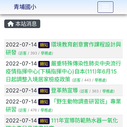
青埔國小
:::
本站消息
文章列表
2022-07-14
環境教育創意實作課程設計與
轉知
研發
(
訪客
/ 393 /
學務處
)
2022-07-14
嚴重特殊傳染性肺炎中央流行
轉知
疫情指揮中心(下稱指揮中心)自本(111)年6月15
日起調整入境居家檢疫政策
(
訪客
/ 443 /
學務處
)
2022-07-14
登革熱宣導
轉知
(
訪客
/ 363 /
學務處
)
2022-07-14
「野生動物調查研習班」專業
轉知
研習
(
訪客
/ 476 /
學務處
)
2022-07-14
111年宣導防範熱水器一氧化
轉知