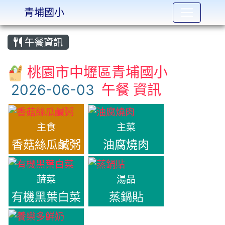
青埔國小
:::
午餐資訊
桃園市中壢區青埔國小
午餐 資訊
主食
主菜
香菇絲瓜鹹粥
油腐燒肉
蔬菜
湯品
有機黑葉白菜
蒸鍋貼