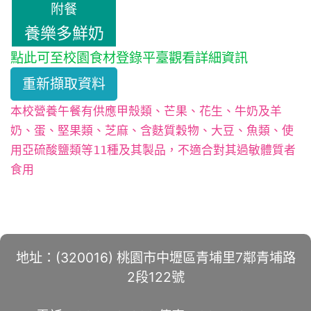
附餐
養樂多鮮奶
點此可至校園食材登錄平臺觀看詳細資訊
重新擷取資料
本校營養午餐有供應甲殼類、芒果、花生、牛奶及羊
奶、蛋、堅果類、芝麻、含麩質穀物、大豆、魚類、使
用亞硫酸鹽類等11種及其製品，不適合對其過敏體質者
食用
地址：(320016) 桃園市中壢區青埔里7鄰青埔路
2段122號