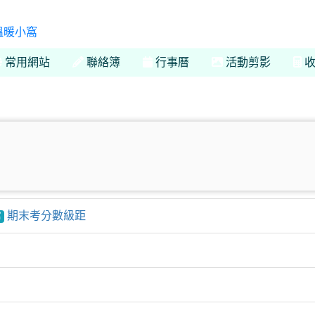
113 學年度 113 學年度 一年九班的溫暖小窩
常用網站
聯絡簿
行事曆
活動剪影
收
期末考分數級距
窩