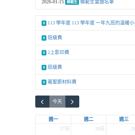
2026-01-15
模範生當選名單
模範生
113 學年度 113 學年度 一年九班的溫暖
0
班級費
0
2上影印費
0
班級費
0
萬聖節材料費
0
今天
週一
週二
週三
27日
28日
2