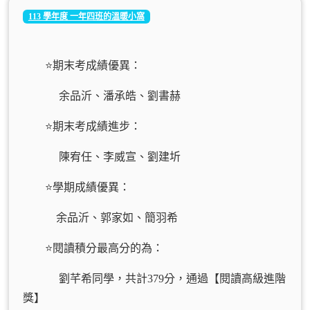
113 學年度 一年四班的溫暖小窩
⭐️期末考成績優異：
余品沂、潘承皓、劉書赫
⭐️期末考成績進步：
陳宥任、李威宣、劉建圻
⭐️學期成績優異：
余品沂、郭家如、簡羽希
⭐️閱讀積分最高分的為：
劉芊希同學，共計379分，通過【閱讀高級進階
獎】