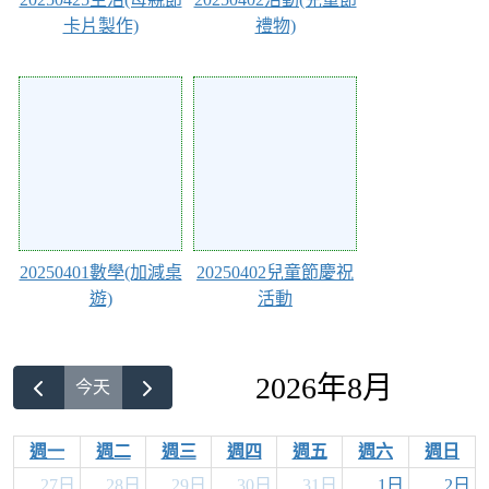
卡片製作)
禮物)
Action of 225
Action of 224
20250401數學(加減桌
20250402兒童節慶祝
遊)
活動
2026年8月
今天
週一
週二
週三
週四
週五
週六
週日
27日
28日
29日
30日
31日
1日
2日