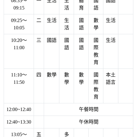
08:35～
一
生活
生
體
國
國語
09:15
活
育
語
09:25～
二
生活
生
國
數
生活
10:05
活
語
學
10:20～
三
國語
國
國
國
生活
11:00
語
語
際
教
育
11:10～
四
數學
數
數
國
本土
11:50
學
學
際
語言
教
育
12:00~12:40
午餐時間
12:40~13:30
午休時間
13:05～
五
多