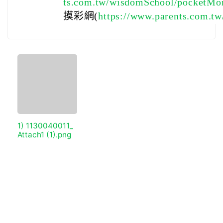
ts.com.tw/wisdomSchool/pocketMo
摸彩網(
https://www.parents.com.t
1) 1130040011_
Attach1 (1).png