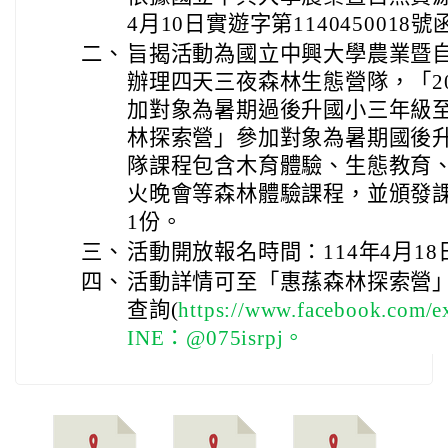
4月10日實遊字第1140450018
二、
旨揭活動為國立中興大學農業暨
辦理四天三夜森林生態營隊，「2
加對象為暑期過後升國小三年級至
林探索營」參加對象為暑期國後
隊課程包含木育體驗、生態教育
火晚會等森林體驗課程，並頒發
1份。
三、
活動開放報名時間：114年4月18日
四、
活動詳情可至「惠蓀森林探索營」Fa
查詢(
https://www.facebook.co
INE：@075isrpj。