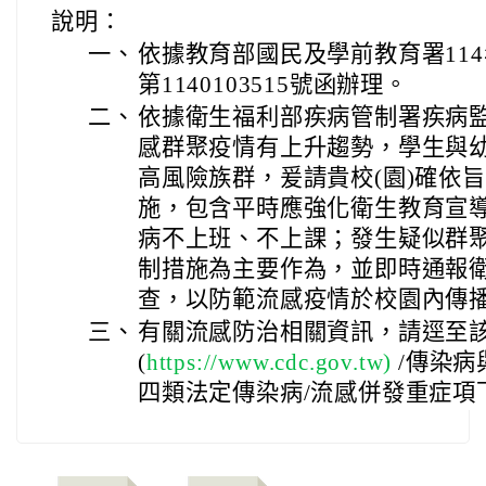
說明：
一、
依據教育部國民及學前教育署114
第1140103515號函辦理。
二、
依據衛生福利部疾病管制署疾病
感群聚疫情有上升趨勢，學生與
高風險族群，爰請貴校(園)確依
施，包含平時應強化衛生教育宣
病不上班、不上課；發生疑似群
制措施為主要作為，並即時通報
查，以防範流感疫情於校園內傳
三、
有關流感防治相關資訊，請逕至
(
https://www.cdc.gov.tw)
/傳染病
四類法定傳染病/流感併發重症項