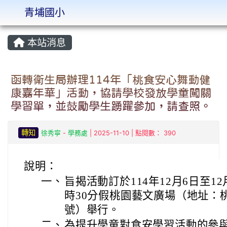
青埔國小
:::
本站消息
函轉衛生局辦理114年「桃食安心舞動健
康嘉年華」活動，協請學校發放學童闖關
學習單，並鼓勵學生踴躍參加，請查照。
轉知
徐秀寧
-
學務處
| 2025-11-10 | 點閱數： 390
說明：
一、
旨揭活動訂於114年12月6日至12
時30分假桃園藝文廣場（地址：桃
號）舉行。
二、
為提升學童對食安學習活動的參