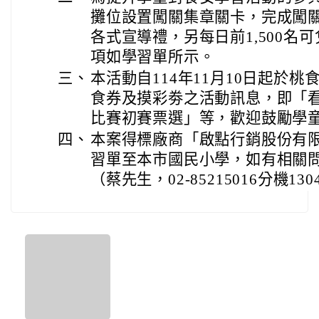
攤位設置闖關集章關卡，完成闖
各式宣導禮，另每日前1,500名
項如學習單所示。
三、
本活動自114年11月10日起於
食券及摸彩劵之活動訊息，即「
比賽初賽票選」等，歡迎鼓勵學
四、
本案得標廠商「啟點行銷股份有
習單至本市國民小學，如有相關
（蔡先生，02-85215016分機130