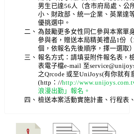
男生已達56人（含市府局處、公
小、財政部、統一企業、英業達
優挑選中。
二、
為鼓勵更多女性同仁參與本案單
參與者，贈送本局精美禮品1份（1
個，依報名先後順序，擇一選取
三、
報名方式：請填妥附件報名表，
表電子檔e-mail 至service@unij
之Qrcode 或至UniJoys(有
(http：//
http://www.unijoys
浪漫出勤」報名。
四、
檢送本案活動實施計畫、行程表、