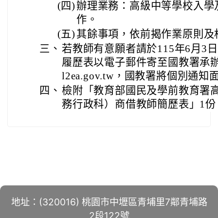
(四)
辦理業務：高級中等學校入學
作。
(五)
其餘事項，依前揭作業原則及
三、
若教師有意願者請於115年6月3
履歷表以電子郵件寄至國教署承辦人信箱
l2ea.gov.tw，國教署將個別通
四、
檢附「教育部國民及學前教育署
務行政科）商借教師簡歷表」1份
地址：(320016) 桃園市中壢區青埔里7鄰青埔路
2段122號