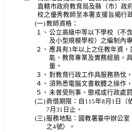
直轄市政府教育局及縣（市）政
校之優秀教師至本署支援旨揭行
(一)
教師資格：
１、
公立高級中等以下學校（不
及小型規模學校）之編制內
２、
應具有3年以上之任教年資，
能、教育專業及實務經臉，
量。
３、
對教育行政工作具服務熱忱
４、
須熟悉電腦文書軟體之操作
５、
未曾受刑事、懲戒或行政處
(二)
商借期限：自115年8月1日（
7月31日止。
(三)
服務地點：國教署臺中辦公室（
之4號）。