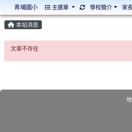
青埔國小
主選單
學校簡介
家
:::
:::
本站消息
文章不存在
文章不存在
地