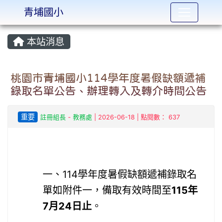
青埔國小
:::
本站消息
桃園市青埔國小114學年度暑假缺額遞補
錄取名單公告、辦理轉入及轉介時間公告
重要
註冊組長
-
教務處
| 2026-06-18 | 點閱數： 637
一、114學年度暑假缺額遞補錄取名
單如附件一，備取有效時間至
115
年
7
月24
日止
。