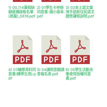
1) 00_114暑假缺
2) 01學生卡申辦
3) 02本土語文臺
額遞補錄取名單
同意書-國小版本.
灣手語新住民語文
(遮蔽)_0618.pdf
pdf
選修課程說明.pdf
4) 03輔導資料同
5) 04課照意願調
6) 05學生活動肖
意書(轉學生用).p
查報名表.pdf
像使用授權同意
df
書.pdf