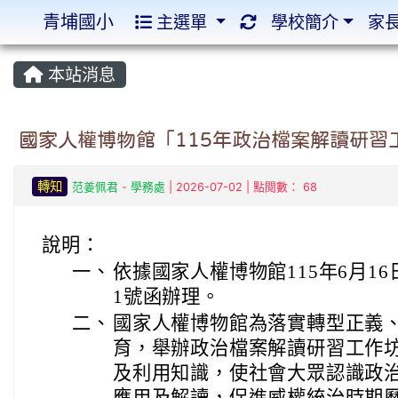
青埔國小
主選單
學校簡介
家
:::
:::
本站消息
國家人權博物館「115年政治檔案解讀研習
轉知
范姜佩君
-
學務處
| 2026-07-02 | 點閱數： 68
說明：
一、
依據國家人權博物館115年6月16日
1號函辦理。
二、
國家人權博物館為落實轉型正義
育，舉辦政治檔案解讀研習工作
及利用知識，使社會大眾認識政