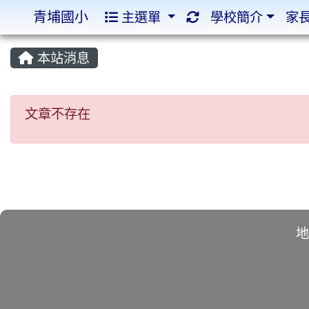
青埔國小
主選單
學校簡介
家
:::
:::
本站消息
文章不存在
文章不存在
地