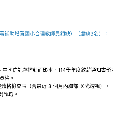
育署補助增置國小合理教師員額缺）（虛缺3名）：
國信託存摺封面影本、114學年度敘薪通知書影本(無
資格。
立醫院體格檢查表（含最近 3 個月內胸部 Ｘ光透視）。
考)甄選。