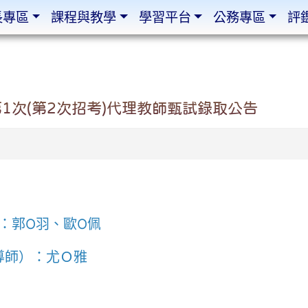
長專區
課程與教學
學習平台
公務專區
評
1次(第2次招考)代理教師甄試錄取公告
 ：郭O羽、歐O佩
級導師）：尤Ｏ雅