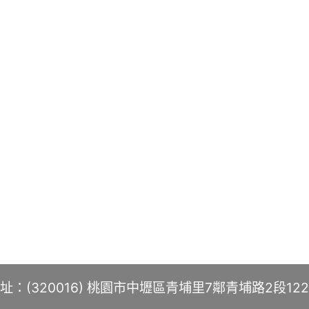
址：(320016) 桃園市中壢區青埔里7鄰青埔路2段12