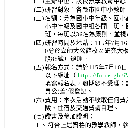
(一)
主辦單位：該校數學教育中心
(二)
研習對象：各縣市國中小教師
(三)
名額：分為國小中年級、國小
小中年級及國中組各開一班，
班，每班以36名為原則，並
(四)
研習時間及地點：115年7月1
0分於臺師大公館校區研究大
段88號）辦理。
(五)
報名方式：請於115年7月10
以下網址（
https://forms.gl
填寫報名表，逾期恕不受理；
員公(差)假登記。
(六)
費用：本次活動不收取任何費
險、住宿及交通費請自理。
(七)
證書及參加證明：
１、
符合上述資格的數學教師，