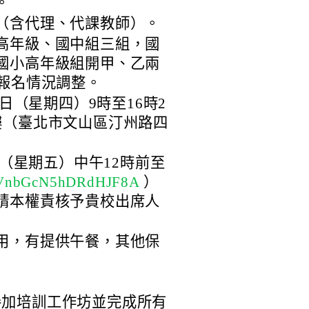
。
（含代理、代課教師）。
高年級、國中組三組，國
國小高年級組開甲、乙兩
視報名情況調整。
6日（星期四）9時至16時2
樓（臺北市文山區汀州路四
日（星期五）中午12時前至
e/iVnbGcN5hDRdHJF8A
）
請本權責核予貴校出席人
用，有提供午餐，其他保
參加培訓工作坊並完成所有