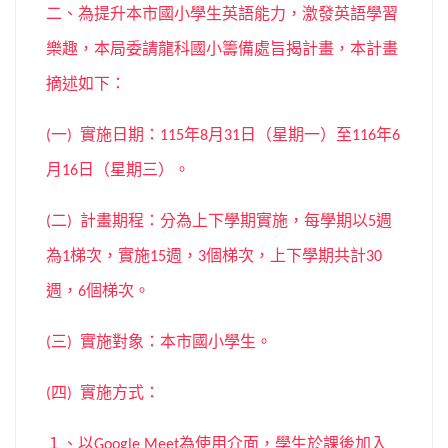
二、為提升本市國小學生英語能力，激發英語學習
樂趣，本局委請龍科國小籌備處旨揭計畫，本計畫
摘述如下：
一
實施日期：
年
月
日（星期一）至
年
(
)
115
8
31
116
6
月
日（星期三）。
16
二
計畫期程：分為上下學期實施，每學期以
週
(
)
5
為
梯次，實施
週，
個梯次，上下學期共計
1
15
3
30
週，
個梯次。
6
三
實施對象：本市國小學生。
(
)
四
實施方式：
(
)
１、以
為使用介面，學生於課後加入
Google Meet