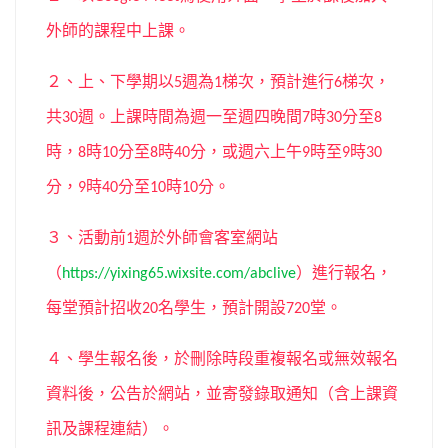
外師的課程中上課。
２、上、下學期以
週為
梯次，預計進行
梯次，
5
1
6
共
週。上課時間為週一至週四晚間
時
分至
30
7
30
8
時，
時
分至
時
分，或週六上午
時至
時
8
10
8
40
9
9
30
分，
時
分至
時
分。
9
40
10
10
３、活動前
週於外師會客室網站
1
（
）進行報名，
https://yixing65.wixsite.com/abclive
每堂預計招收
名學生，預計開設
堂。
20
720
４、學生報名後，於刪除時段重複報名或無效報名
資料後，公告於網站，並寄發錄取通知（含上課資
訊及課程連結）。