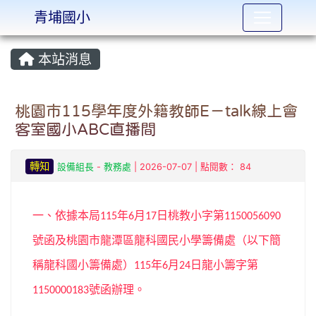
青埔國小
:::
本站消息
桃園市115學年度外籍教師E－talk線上會
客室國小ABC直播間
轉知
設備組長
-
教務處
| 2026-07-07 | 點閱數： 84
一、依據本局
年
月
日桃教小字第
115
6
17
1150056090
號函及桃園市龍潭區龍科國民小學籌備處（以下簡
稱龍科國小籌備處）
年
月
日龍小籌字第
115
6
24
號函辦理。
1150000183