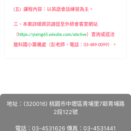
五
課程內容：以英語會話練習為主。
(
)
三、本案詳細資訊請逕至外師會客室網站
（
）查詢或逕洽
https://yixing65.wixsite.com/abclive
龍科國小籌備處（彭老師，電話：
）。
03-489-0099
地址：(320016) 桃園市中壢區青埔里7鄰青埔路
2段122號
電話：03-4531626 傳真：03-4531441