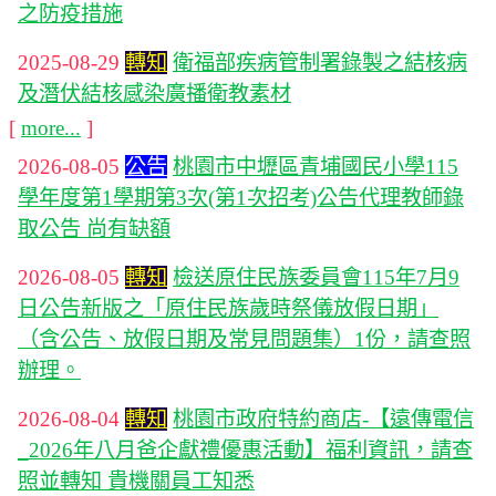
之防疫措施
2025-08-29
轉知
衛福部疾病管制署錄製之結核病
及潛伏結核感染廣播衛教素材
[
more...
]
2026-08-05
公告
桃園市中壢區青埔國民小學115
學年度第1學期第3次(第1次招考)公告代理教師錄
取公告 尚有缺額
2026-08-05
轉知
檢送原住民族委員會115年7月9
日公告新版之「原住民族歲時祭儀放假日期」
（含公告、放假日期及常見問題集）1份，請查照
辦理。
2026-08-04
轉知
桃園市政府特約商店-【遠傳電信
_2026年八月爸企獻禮優惠活動】福利資訊，請查
照並轉知 貴機關員工知悉