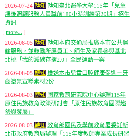
2026-07-24
轉知
轉知臺北醫學大學115年「兒童
課後照顧服務人員職前180小時訓練第20期」招生
資訊
[
more...
]
2026-08-05
轉知
轉知本府交通局推廣本市公共運
輸服務，並鼓勵所屬員工、師生及家長參與基北
北桃「我的減碳存摺2.0」全民運動一案
2026-08-05
轉知
檢送本市兒童口腔健康促進－牙
齒塗氟宣導素材2份
2026-08-03
轉知
國家教育研究院中心辦理115年
原住民族教育政策研討會「原住民族教育國際趨
勢與發展」
2026-08-03
轉知
教育部國民及學前教育署委託新
北市政府教育局辦理「115年度教師專業成長研習