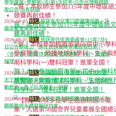
學年度第1學期第3次(第1次招考)公告代理教師錄
取公告 尚有缺額
2026-08-05
轉知
檢送本市兒童口腔健康促進－牙
賀！本校師生參加115年度中壢區語
齒塗氟宣導素材2份
賽再創佳績！
2026-08-05
轉知
檢送原住民族委員會115年7月9
日公告新版之「原住民族歲時祭儀放假日期」
（含公告、放假日期及常見問題集）1份，請查照
辦理。
賀！本校參加桃園市第66屆中小學科
2026-08-04
轉知
瑞埔國民小學辦理115年度校園
展覽會，榮獲地球科學科、生活與應
志工輔導團推廣實施計畫 志工培訓－「生命繪本
動起來」及「玩具醫生」研習
科學科(一)雙料冠軍！進軍全國！
2026-08-04
轉知
中華民國志願服務協會辦理「志
願服務與永續發展研討會」