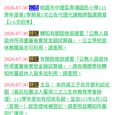
2026-07-30
公告
桃園市中壢區青埔國民小學115
學年度第1學期第3次公告代理代課教師甄選簡章
【1-6次招考】
2026-07-30
轉知
轉知有關銓敘部建置「公務人員
退休所得重審後實發金額試算器」，公立學校退
休教職員亦可利用，請查照。
2026-07-30
轉知
有關銓敘部建置「公務人員退休
所得重審後實發金額試算器」，請各機關學校轉
知所屬退休人員多加利用，請查照。
2026-07-30
轉知
主旨： 本府員工子女非營利幼兒
園（委託社團法人臺灣三之三生命教育學會辦
理）115學年度尚有招收名額，並自115年8月3日
（星期一）起受理候補登記，請查照並轉知所屬
同仁運用。