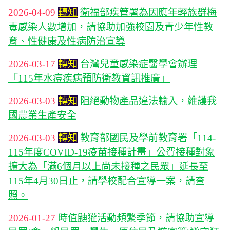
2026-04-09
轉知
衛福部疾管署為因應年輕族群梅
毒感染人數增加，請協助加強校園及青少年性教
育、性健康及性病防治宣導
2026-03-17
轉知
台灣兒童感染症醫學會辦理
「115年水痘疾病預防衛教資訊推廣」
2026-03-03
轉知
阻絕動物產品違法輸入，維護我
國農業生產安全
2026-03-03
轉知
教育部國民及學前教育署「114-
115年度COVID-19疫苗接種計畫」公費接種對象
擴大為「滿6個月以上尚未接種之民眾」延長至
115年4月30日止，請學校配合宣導一案，請查
照。
2026-01-27
時值鼬獾活動頻繁季節，請協助宣導