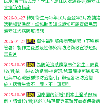
民眾(含一般民眾、學生、原住民及遊客等)遵守狂
犬病防疫措施
2026-01-27
轉知衛生局每年10月至翌年3月為鼬獾
活動頻繁季節，請協助周知或轉知所屬宣導民眾
遵守狂犬病防疫措施
2026-01-27
轉知
衛生福利部疾病管制署（下稱疾
管署）製作之愛滋及性傳染病防治衛教宣導短動
畫影片
2025-10-09
轉知
為防範流感群聚事件發生，請貴
校(園)依「學校/幼兒園/補習班/兒童課後照顧服務
班與中心流感群聚防治指引」辦理各項防治措
施，落實生病不上課、不上班原則
2025-10-08
轉知
因應國內新增3例本土登革熱病
例，請貴校(園)務必加強落實登革熱等蚊媒傳染病