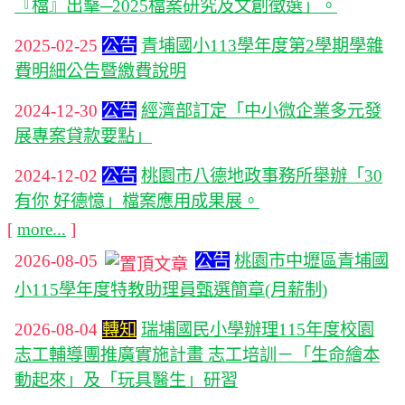
『檔』出擊─2025檔案研究及文創徵選」。
2025-02-25
公告
青埔國小113學年度第2學期學雜
費明細公告暨繳費說明
2024-12-30
公告
經濟部訂定「中小微企業多元發
展專案貸款要點」
2024-12-02
公告
桃園市八德地政事務所舉辦「30
有你 好德憶」檔案應用成果展。
[
more...
]
2026-08-05
公告
桃園市中壢區青埔國
小115學年度特教助理員甄選簡章(月薪制)
2026-08-04
轉知
瑞埔國民小學辦理115年度校園
志工輔導團推廣實施計畫 志工培訓－「生命繪本
動起來」及「玩具醫生」研習