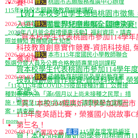
2026-08-04
轉知
桃園市志願服務推廣中心辦理
115年8月份志願服務教育訓練課程
【賀】本校多位學生通過桃園市徵集
入選第56屆世界兒童畫展全國總決賽!
2026-08-04
轉知
桃園市政府特約商店-【遠傳電信
_2026年八月爸企獻禮優惠活動】福利資訊，請查
照並轉知 貴機關員工知悉
2026-08-04
轉知
本市115年度國民小學教師聯合
甄選分發人員及公費合格教師專業培訓課程
賀本校學生代表桃園市參加114學年
2026-08-03
轉知
函轉教育部國民及學前教育署
技教育創意實作競賽-資訊科技組, 榮
「114-115年度COVID-19疫苗接種計畫」公費接
金牌。
種對象擴大為「滿6個月以上尚未接種之民眾」措
施，延長至115年9月28日止，請貴校配合宣導一
案，請查照。
[
more...
]
2026-08-03
重要
115學年度常態編班
賀！本校504戴廣妡同學參加桃園市11