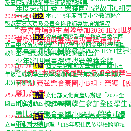
及暑假缺額遞補學生班級編配結果
年度英語比賽，榮獲國小說故事C組
2026-08-04
轉知
本市115年度國民小學教師聯合
三名！
甄選分發人員及公費合格教師專業培訓課程
2026-08-03
轉知
教育部國民及學前教育署委請國
立臺中教育大學辦理「115學年度國民中小學現職
恭喜青埔師生團隊參加2026 IEYI世
教師臺灣台語認證輔導增能課程計畫」
少年發明展臺灣選拔賽榮獲金牌
2026-07-28
轉知
國立臺灣師範大學辦理「國小五
年級低成就學生數學疑難問題與有效教學示例成
果分享研習」
2026-07-28
轉知
文化部文化資產局辦理「2026全
【賀】本校弦樂團學生參加全國學生
國古蹟日活動」，請踴躍參加
樂比賽弦樂合奏國小B組，榮獲【優
2026-07-28
轉知
教育部國民及學前教育署委請國
等】佳績!
立臺中教育大學辦理「115年原住民族學校跨領域