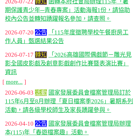
2026-07-22
轉知
函轉本府社會局辦理115年「暑
期保護青少年─青春專案」活動海報1份，請協助
校內公告並轉知踴躍報名參加，請查照。
2026-07-20
公告
「115年度徵聘學校午餐廚房工
作人員」甄選結果公告
2026-07-17
轉知
「2026高雄國際偶戲節－雕光見
影全國皮影戲及創意影戲創作比賽暨表演比賽」
資訊
[
more...
]
2026-06-03
活動
國家發展委員會檔案管理局訂於
115年6月至8月辦理「夏日檔案季2026」暑期系列
活動，請各級學校師生及家長踴躍參與。
2026-04-10
公告
國家發展委員會檔案管理局辦理
本(115)年「春遊檔案趣」活動。