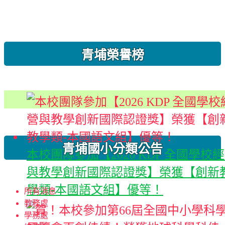
:::
青埔榮譽榜
青埔國小分類公告
本校團隊參加【2026 KDP 全國學校
與教學創新國際認證獎】榮獲【創新
學類-本國語文組】優等！
所有消息
教務處
學務處