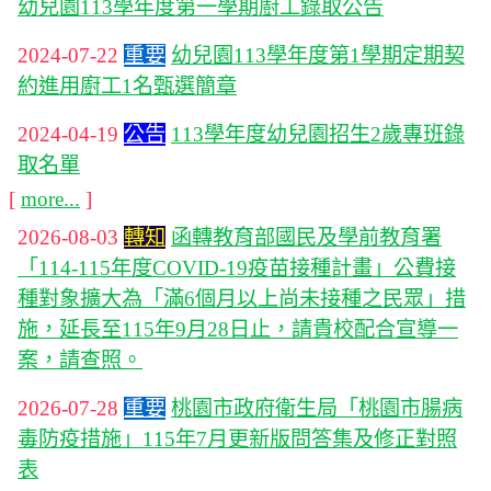
幼兒園113學年度第一學期廚工錄取公告
2024-07-22
重要
幼兒園113學年度第1學期定期契
約進用廚工1名甄選簡章
2024-04-19
公告
113學年度幼兒園招生2歲專班錄
取名單
[
more...
]
2026-08-03
轉知
函轉教育部國民及學前教育署
「114-115年度COVID-19疫苗接種計畫」公費接
種對象擴大為「滿6個月以上尚未接種之民眾」措
施，延長至115年9月28日止，請貴校配合宣導一
案，請查照。
2026-07-28
重要
桃園市政府衛生局「桃園市腸病
毒防疫措施」115年7月更新版問答集及修正對照
表