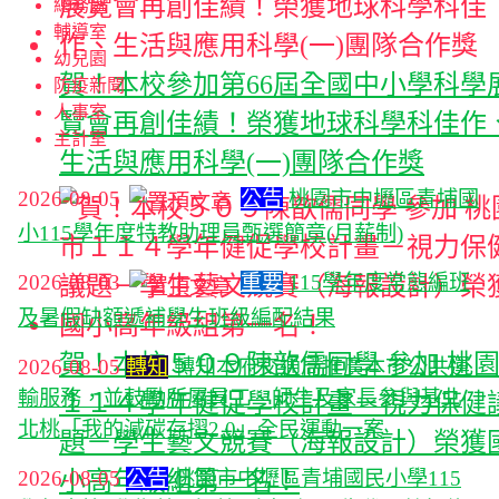
總務處
輔導室
幼兒園
賀！本校參加第66屆全國中小學科學
防疫新聞
人事室
覽會再創佳績！榮獲地球科學科佳作
主計室
生活與應用科學(一)團隊合作獎
2026-08-05
公告
桃園市中壢區青埔國
小115學年度特教助理員甄選簡章(月薪制)
2026-08-03
重要
115學年度常態編班
及暑假缺額遞補學生班級編配結果
賀！本校５０９陳歆儒同學 參加 桃
2026-08-05
轉知
轉知本府交通局推廣本市公共運
輸服務，並鼓勵所屬員工、師生及家長參與基北
１１４學年健促學校計畫－視力保健
北桃「我的減碳存摺2.0」全民運動一案
題－學生藝文競賽（海報設計）榮獲
2026-08-05
公告
桃園市中壢區青埔國民小學115
小高年級組第一名！