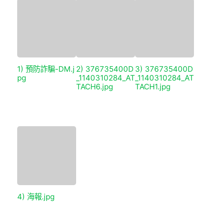
1) 預防詐騙-DM.j
2) 376735400D
3) 376735400D
pg
_1140310284_AT
_1140310284_AT
TACH6.jpg
TACH1.jpg
4) 海報.jpg