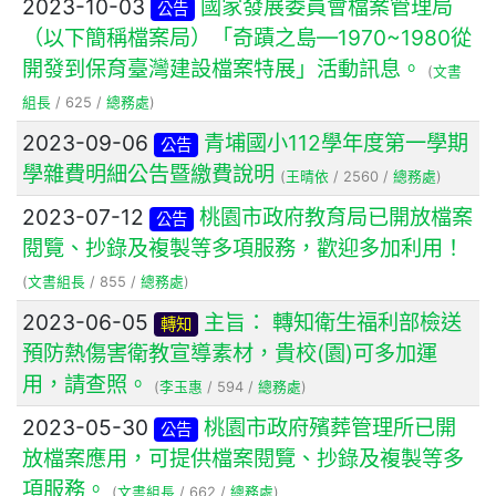
2023-10-03
國家發展委員會檔案管理局
公告
（以下簡稱檔案局）「奇蹟之島—1970~1980從
開發到保育臺灣建設檔案特展」活動訊息。
(
文書
組長
/ 625 /
總務處
)
2023-09-06
青埔國小112學年度第一學期
公告
學雜費明細公告暨繳費說明
(
王晴依
/ 2560 /
總務處
)
2023-07-12
桃園市政府教育局已開放檔案
公告
閱覽、抄錄及複製等多項服務，歡迎多加利用！
(
文書組長
/ 855 /
總務處
)
2023-06-05
主旨： 轉知衛生福利部檢送
轉知
預防熱傷害衛教宣導素材，貴校(園)可多加運
用，請查照。
(
李玉惠
/ 594 /
總務處
)
2023-05-30
桃園市政府殯葬管理所已開
公告
放檔案應用，可提供檔案閱覽、抄錄及複製等多
項服務。
(
文書組長
/ 662 /
總務處
)