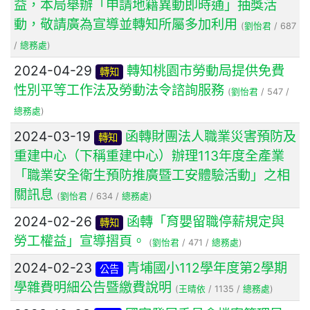
益，本局舉辦「申請地籍異動即時通」抽獎活
動，敬請廣為宣導並轉知所屬多加利用
(
劉怡君
/ 687
/
總務處
)
2024-04-29
轉知桃園市勞動局提供免費
轉知
性別平等工作法及勞動法令諮詢服務
(
劉怡君
/ 547 /
總務處
)
2024-03-19
函轉財團法人職業災害預防及
轉知
重建中心（下稱重建中心）辦理113年度全產業
「職業安全衛生預防推廣暨工安體驗活動」之相
關訊息
(
劉怡君
/ 634 /
總務處
)
2024-02-26
函轉「育嬰留職停薪規定與
轉知
勞工權益」宣導摺頁。
(
劉怡君
/ 471 /
總務處
)
2024-02-23
青埔國小112學年度第2學期
公告
學雜費明細公告暨繳費說明
(
王晴依
/ 1135 /
總務處
)