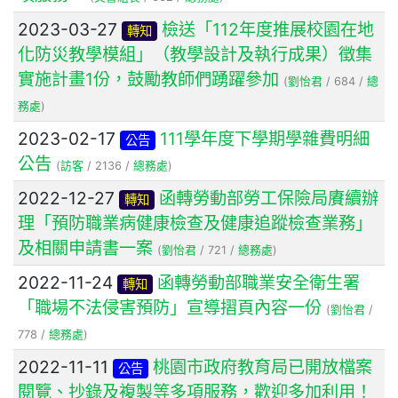
2023-03-27
檢送「112年度推展校園在地
轉知
化防災教學模組」（教學設計及執行成果）徵集
實施計畫1份，鼓勵教師們踴躍參加
(
劉怡君
/ 684 /
總
務處
)
2023-02-17
111學年度下學期學雜費明細
公告
公告
(
訪客
/ 2136 /
總務處
)
2022-12-27
函轉勞動部勞工保險局賡續辦
轉知
理「預防職業病健康檢查及健康追蹤檢查業務」
及相關申請書一案
(
劉怡君
/ 721 /
總務處
)
2022-11-24
函轉勞動部職業安全衛生署
轉知
「職場不法侵害預防」宣導摺頁內容一份
(
劉怡君
/
778 /
總務處
)
2022-11-11
桃園市政府教育局已開放檔案
公告
閱覽、抄錄及複製等多項服務，歡迎多加利用！