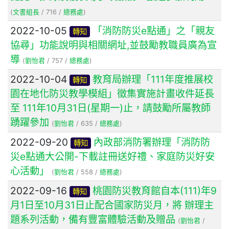
(
文書組長
/ 716 /
總務處
)
2022-10-05
「消防防災e點通」之「親友
轉知
協尋」功能說明與相關網址,並鼓勵教職員廣為宣
導
(
劉怡君
/ 757 /
總務處
)
2022-10-04
教育局辦理「111年度推展校
轉知
園在地化防災教學模組」徵集實施計畫收件延長
至 111年10月31日(星期一)止，請鼓勵所屬教師
踴躍參加
(
劉怡君
/ 635 /
總務處
)
2022-09-20
內政部消防署辦理「消防防
轉知
災e點通大公開-下載註冊送好禮、家庭防災好安
心活動」
(
劉怡君
/ 558 /
總務處
)
2022-09-16
桃園防災教育館自本(111)年9
轉知
月1日至10月31日止配合國家防災月，將 辦理主
題系列活動，備有豐富體驗活動及贈品
(
劉怡君
/