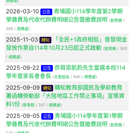
總務處
)
2026-03-10
青埔國小114學年度第2學期
公告
學雜費及代收代辦費明細公告暨繳費說明
(
劉育姍
/
266 /
總務處
)
2025-11-03
「全民+1政府相挺」普發現金
轉知
發放作業自114年10月23日起正式啟動
(
劉育姍
/ 300
/
總務處
)
2025-09-22
恭賀梁凱鈞先生當選本校114
公告
學年度家長會會長
(
文書組長
/ 640 /
總務處
)
2025-09-09
轉知教育部國民及學前教育
轉知
署函轉勞動部「大陸地區工作禁止事項」宣導資
料1份
(
廖韋翔
/ 347 /
總務處
)
2025-09-05
青埔國小114學年度第1學期
公告
學雜費及代收代辦費明細公告暨繳費說明
(
劉育姍
/