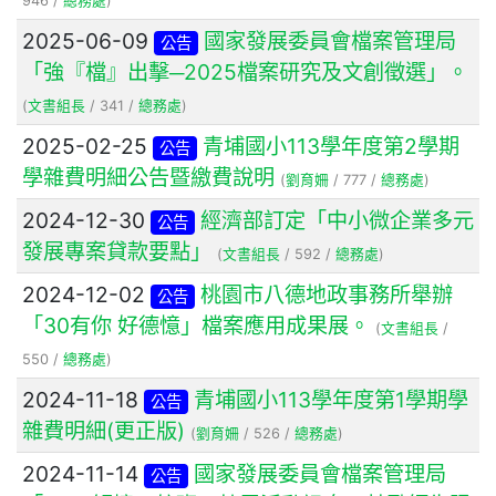
946 /
總務處
)
2025-06-09
國家發展委員會檔案管理局
公告
「強『檔』出擊─2025檔案研究及文創徵選」。
(
文書組長
/ 341 /
總務處
)
2025-02-25
青埔國小113學年度第2學期
公告
學雜費明細公告暨繳費說明
(
劉育姍
/ 777 /
總務處
)
2024-12-30
經濟部訂定「中小微企業多元
公告
發展專案貸款要點」
(
文書組長
/ 592 /
總務處
)
2024-12-02
桃園市八德地政事務所舉辦
公告
「30有你 好德憶」檔案應用成果展。
(
文書組長
/
550 /
總務處
)
2024-11-18
青埔國小113學年度第1學期學
公告
雜費明細(更正版)
(
劉育姍
/ 526 /
總務處
)
2024-11-14
國家發展委員會檔案管理局
公告