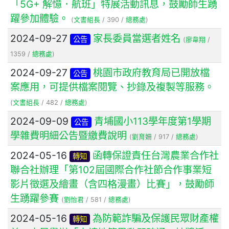
「5G+ 解憶．航班」特展活動訊息，鼓勵師生踴
躍參加體驗。
(
文書組長
/ 390 /
總務處
)
2024-09-27
家長委員當選者姓名
公告
(
廖韋翔
/
1359 /
總務處
)
2024-09-27
桃園市政府教育局已開放檔
公告
案應用，可提供檔案閱覽、抄錄及複製等服務。
(
文書組長
/ 482 /
總務處
)
2024-09-09
青埔國小113學年度第1學期
公告
學雜費明細公告暨繳費說明
(
劉育姍
/ 917 /
總務處
)
2024-05-16
函轉保證責任台灣農業合作社
轉知
聯合社辦理「第102屆國際合作社節合作事業短
影片徵選及繪畫（含四格漫畫）比賽」，鼓勵師
生踴躍參賽
(
劉怡君
/ 581 /
總務處
)
2024-05-16
為防範詐騙及保護民眾財產權
轉知