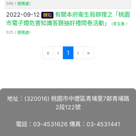
566 /
總務處
)
2022-09-12
有關本府衛生局辦理之「桃園
轉知
市電子煙危害知識答題抽好禮問卷活動」
(
李玉惠
/
525 /
總務處
)
(current)
«
‹
1
›
»
地址：(320016) 桃園市中壢區青埔里7鄰青埔路
2段122號
電話：03-4531626 傳真：03-4531441