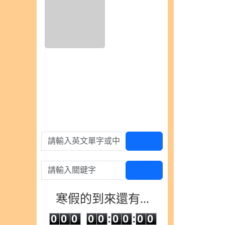
3) IMG_9487.jpeg
請輸入英文單字或中文
查單字
請輸入關鍵字
查百科
寒假的到來還有...
0
0
0
0
0
0
0
0
0
0
0
0
0
0
:
0
0
:
0
0