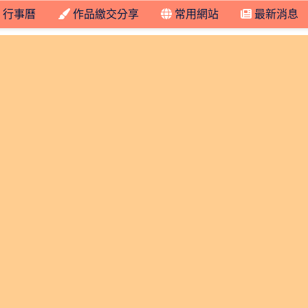
行事曆
作品繳交分享
常用網站
最新消息
2 學年度 六年四班的逐夢日記