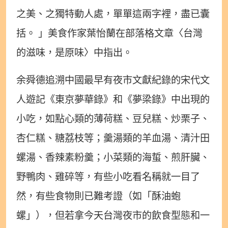
之美、之獨特動人處，單單這兩字裡，盡已囊
括。 」美食作家葉怡蘭在部落格文章〈台灣
的滋味，是原味〉中指出。
余舜德追溯中國最早有夜市文獻紀錄的宋代文
人遊記《東京夢華錄》和《夢梁錄》中出現的
小吃，如點心類的薄荷糕、豆兒糕、炒栗子、
杏仁糕、糖荔枝等；羹湯類的羊血湯、清汁田
螺湯、香辣素粉羹；小菜類的海蜇、煎肝臟、
野鴨肉、雞碎等，有些小吃看名稱就一目了
然，有些食物則已難考證（如「酥油蚫
螺」），但若拿今天台灣夜市的飲食型態和一