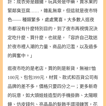
計：成衣旁是麵攤，玩具旁是中藥，賣水果的
緊鄰臭豆腐……，雜亂無章，但這就是夜市特
色—— 種類繁多，處處驚喜。大多數人逛夜
市都沒有什麼特別目的，到了夜市再視情況決
定吃什麼、買什麼，也就是，「容許自己耽迷
於夜市裡人潮的力量、商品的氾濫，以及過多
的興奮中。」
逛夜市吃的是老店，買的則是新貨，無袖T恤
100元、包包399元，材質、款式和百貨公司有
品牌的差不多，價格只要四分之一；更多新奇
的玩意，如大頭娃娃造型的手機掛飾、太陽眼
鏡、仿皮錢包、亮晶晶的髮飾手環項鍊等，花