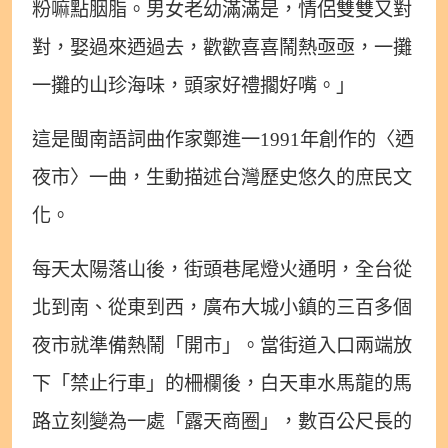
粉嘛點胭脂。男女老幼滿滿是，情侶雙雙又對
對，娶過來迺過去，歡歡喜喜鬧熱亟亟，一攤
一攤的山珍海味，頭家好禮擱好嘴。」
這是閩南語詞曲作家鄭進一1991年創作的〈迺
夜市〉一曲，生動描述台灣歷史悠久的庶民文
化。
每天太陽落山後，街頭巷尾燈火通明，全台從
北到南、從東到西，廣布大城小鎮的三百多個
夜市就準備熱鬧「開市」。當街道入口兩端放
下「禁止行車」的柵欄後，白天車水馬龍的馬
路立刻變為一處「露天商圈」，數百公尺長的