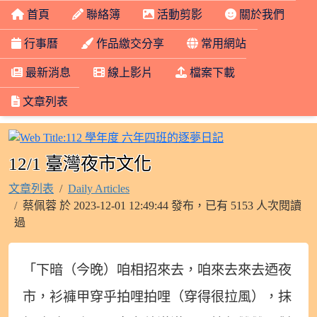
首頁
聯絡簿
活動剪影
關於我們
行事曆
作品繳交分享
常用網站
最新消息
線上影片
檔案下載
文章列表
112 學年度 六年
12/1 臺灣夜市文化
文章列表
Daily Articles
蔡佩蓉 於 2023-12-01 12:49:44 發布，已有 5153 人次閱讀
過
「下暗（今晚）咱相招來去，咱來去來去迺夜
市，衫褲甲穿乎拍哩拍哩（穿得很拉風），抹