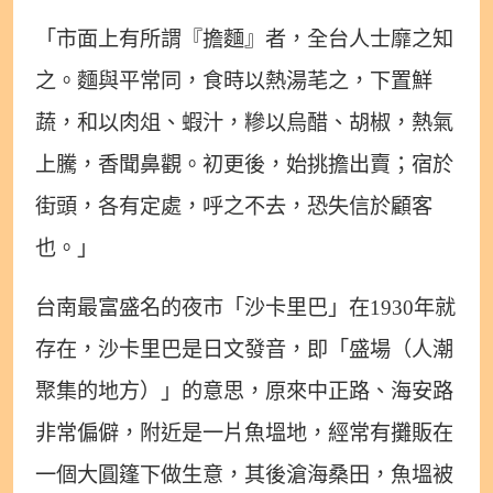
「市面上有所謂『擔麵』者，全台人士靡之知
之。麵與平常同，食時以熱湯芼之，下置鮮
蔬，和以肉俎、蝦汁，糝以烏醋、胡椒，熱氣
上騰，香聞鼻觀。初更後，始挑擔出賣；宿於
街頭，各有定處，呼之不去，恐失信於顧客
也。」
台南最富盛名的夜市「沙卡里巴」在1930年就
存在，沙卡里巴是日文發音，即「盛場（人潮
聚集的地方）」的意思，原來中正路、海安路
非常偏僻，附近是一片魚塭地，經常有攤販在
一個大圓篷下做生意，其後滄海桑田，魚塭被