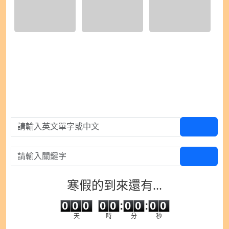
1) IMG_9485.jpeg
2) IMG_9486.jpeg
3) IMG_9487.jpeg
請輸入英文單字或中文
查單字
請輸入關鍵字
查百科
寒假的到來還有...
0
0
0
0
0
0
0
0
0
0
0
0
0
0
:
0
0
:
0
0
天
時
分
秒