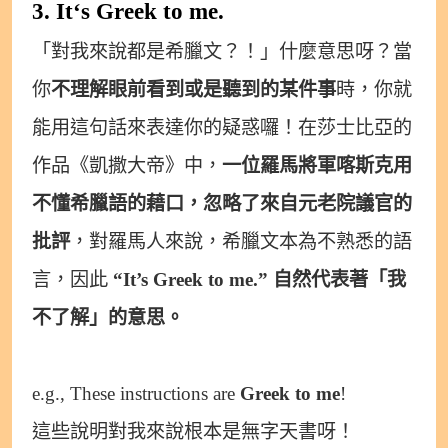
3. It‘s Greek to me.
「對我來說都是希臘文？！」什麼意思呀？當
你
不理解眼前看到或是聽到的某件事
時，你就
能用這句話來表達你的疑惑囉！在莎士比亞的
作品《凱撒大帝》中，
一位羅馬將軍喀斯克用
不懂希臘語的藉口，忽略了來自元老院議官的
批評
，對羅馬人來說，希臘文本為不熟悉的語
言，因此
“It’s Greek to me.” 自然代表著「我
不了解」的意思。
e.g., These instructions are
Greek to me
!
這些說明對我來說根本是無字天書呀！