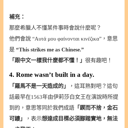
補充：
那麼希臘人不懂某件事時會說什麼呢？
他們會說 “Αυτά μου φαίνονται κινέζικα”，意思
是
“This strikes me as Chinese.”
「跟中文一樣我什麼都不懂！」
很有趣吧！
4. Rome wasn’t built in a day.
「羅馬不是一天造成的」
，這耳熟對吧？這句
話最早在1563年由伊莉莎白女王在演說時所提
到的，意思等同於我們成語
「鍥而不捨，金石
可鏤」
，表示
想達成目標必須腳踏實地，無法