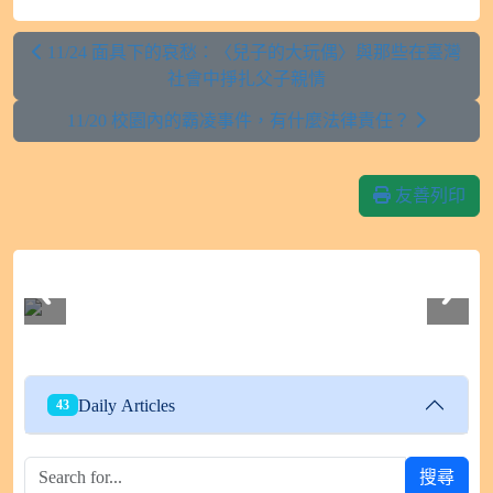
11/24 面具下的哀愁：〈兒子的大玩偶〉與那些在臺灣
社會中掙扎父子親情
11/20 校園內的霸凌事件，有什麼法律責任？
友善列印
112學年度604班親會
Daily Articles
43
搜尋